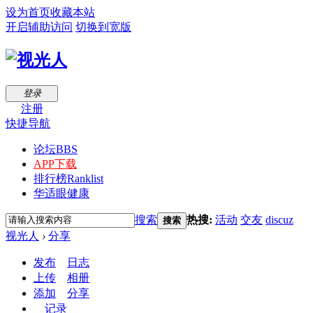
设为首页
收藏本站
开启辅助访问
切换到宽版
登录
注册
快捷导航
论坛
BBS
APP下载
排行榜
Ranklist
华适眼健康
搜索
热搜:
活动
交友
discuz
搜索
视光人
›
分享
发布
日志
上传
相册
添加
分享
记录