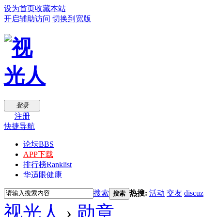
设为首页
收藏本站
开启辅助访问
切换到宽版
登录
注册
快捷导航
论坛
BBS
APP下载
排行榜
Ranklist
华适眼健康
搜索
热搜:
活动
交友
discuz
搜索
视光人
›
勋章